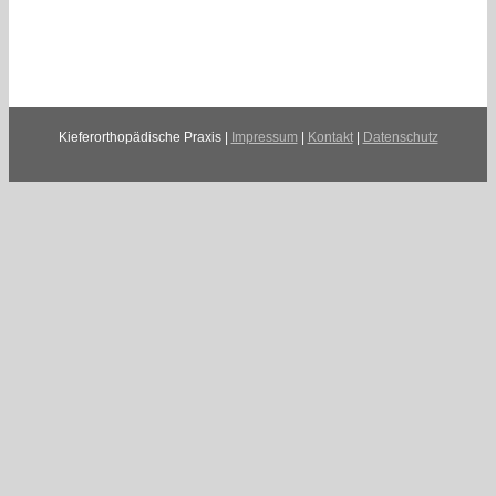
Kieferorthopädische Praxis |
Impressum
|
Kontakt
|
Datenschutz