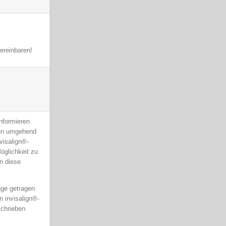
ereinbaren!
informieren
hnen umgehend
visalign®-
öglichkeit zu
en diese
age getragen
n invisalign®-
schrieben