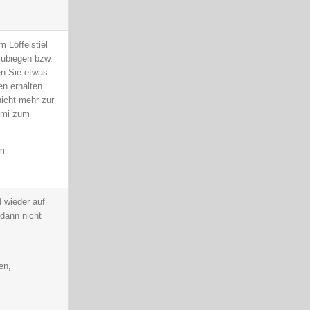
 Löffelstiel
zubiegen bzw.
en Sie etwas
n erhalten
icht mehr zur
mmi zum
im
 wieder auf
dann nicht
en,