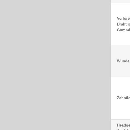
Verlor
Drahtli
Gummi
Wunde 
Zahnfl
Headge