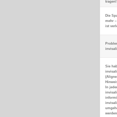
tragen!
Die Sp
mehr –
ist ver
Proble
invisa
Sie hab
invisa
(Aligne
Hinwei
In jede
invisa
informi
invisa
umgehe
werden