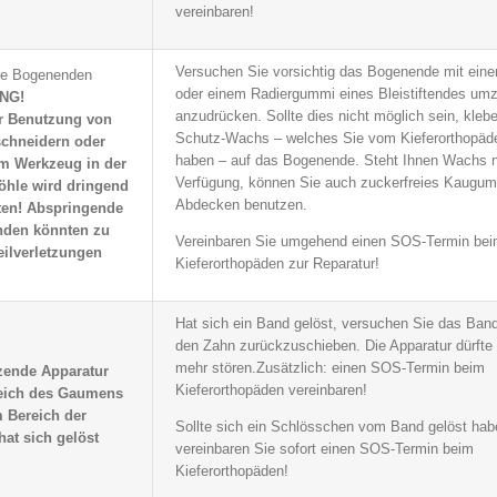
vereinbaren!
Versuchen Sie vorsichtig das Bogenende mit einem
de Bogenenden
oder einem Radiergummi eines Bleistiftendes um
NG!
anzudrücken. Sollte dies nicht möglich sein, kleb
r Benutzung von
Schutz-Wachs – welches Sie vom Kieferorthopäde
schneidern oder
haben – auf das Bogenende. Steht Ihnen Wachs n
m Werkzeug in der
Verfügung, können Sie auch zuckerfreies Kaugu
hle wird dringend
Abdecken benutzen.
ten! Abspringende
nden könnten zu
Vereinbaren Sie umgehend einen SOS-Termin be
eilverletzungen
Kieferorthopäden zur Reparatur!
Hat sich ein Band gelöst, versuchen Sie das Band
den Zahn zurückzuschieben. Die Apparatur dürfte 
mehr stören.Zusätzlich: einen SOS-Termin beim
tzende Apparatur
Kieferorthopäden vereinbaren!
eich des Gaumens
m Bereich der
Sollte sich ein Schlösschen vom Band gelöst hab
at sich gelöst
vereinbaren Sie sofort einen SOS-Termin beim
Kieferorthopäden!