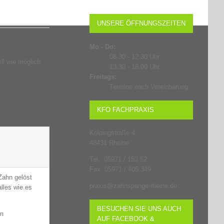
UNSERE ÖFFNUNGSZEITEN
Mo - Do:
08.30 - 12.30 Uhr
ll wie möglich
13.30 - 18.00 Uhr
Freitags:
Termine nach Vereinbarung
KFO FACHPRAXIS
Kolpingstraße 4
48431 Rheine
Tel.: 05971 / 153 52
Fax: 05971 / 405 349
Zahn gelöst
praxis@zahnspange-rheine.de
lles wie es
BESUCHEN SIE UNS AUCH
im
AUF FACEBOOK &