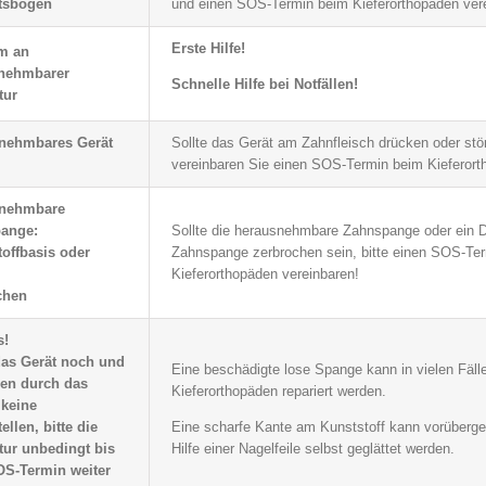
tsbogen
und einen SOS-Termin beim Kieferorthopäden ver
Erste Hilfe!
m an
nehmbarer
Schnelle Hilfe bei Notfällen!
tur
nehmbares Gerät
Sollte das Gerät am Zahnfleisch drücken oder stö
vereinbaren Sie einen SOS-Termin beim Kieferort
nehmbare
ange:
Sollte die herausnehmbare Zahnspange oder ein D
offbasis oder
Zahnspange zerbrochen sein, bitte einen SOS-Te
Kieferorthopäden vereinbaren!
chen
s!
das Gerät noch und
Eine beschädigte lose Spange kann in vielen Fäl
hen durch das
Kieferorthopäden repariert werden.
 keine
ellen, bitte die
Eine scharfe Kante am Kunststoff kann vorüberg
tur unbedingt bis
Hilfe einer Nagelfeile selbst geglättet werden.
S-Termin weiter