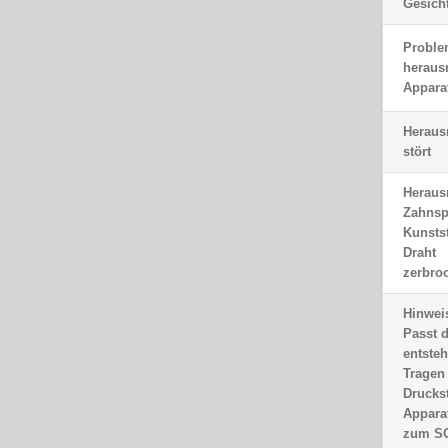
Gesich
Proble
heraus
Appara
Heraus
stört
Heraus
Zahnsp
Kunstst
Draht
zerbro
Hinwei
Passt 
entste
Tragen
Druckst
Appara
zum SO