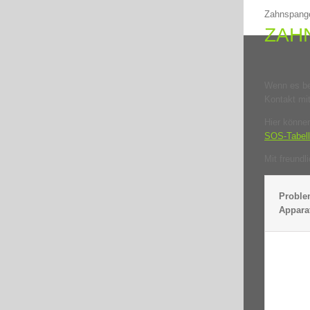
Zahnspan
ZAH
Wenn es be
Kontakt mi
Hier könne
SOS-Tabel
Mit freund
Proble
Appara