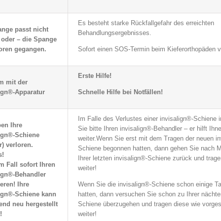
Es besteht starke Rückfallgefahr des erreichten
ange passt nicht
Behandlungsergebnisses.
 oder – die Spange
loren gegangen.
Sofort einen SOS-Termin beim Kieferorthopäden v
Erste Hilfe!
m mit der
lign®-Apparatur
Schnelle Hilfe bei Notfällen!
Im Falle des Verlustes einer invisalign®-Schiene 
en Ihre
Sie bitte Ihren invisalign®-Behandler – er hilft I
lign®-Schiene
weiter.Wenn Sie erst mit dem Tragen der neuen in
r) verloren.
Schiene begonnen hatten, dann gehen Sie nach M
s!
Ihrer letzten invisalign®-Schiene zurück und trag
m Fall sofort Ihren
weiter!
lign®-Behandler
eren! Ihre
Wenn Sie die invisalign®-Schiene schon einige T
lign®-Schiene kann
hatten, dann versuchen Sie schon zu Ihrer nächte
nd neu hergestellt
Schiene überzugehen und tragen diese wie vorge
!
weiter!