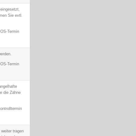
eingesetzt,
en Sie evtl.
 SOS-Termin
werden.
 SOS-Termin
angelhafte
ie die Zähne
ontrolltermin
 weiter tragen