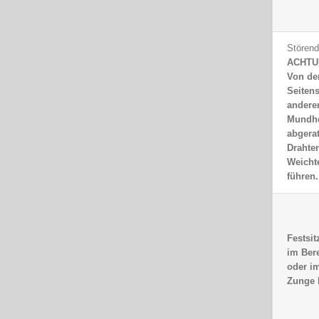
Stören
ACHTU
Von de
Seiten
andere
Mundhö
abgera
Drahte
Weicht
führen.
Festsi
im Ber
oder i
Zunge h