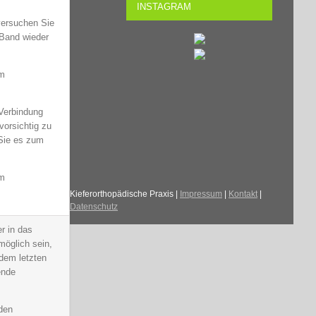
INSTAGRAM
versuchen Sie
 Band wieder
im
 Verbindung
vorsichtig zu
 Sie es zum
im
Kieferorthopädische Praxis |
Impressum
|
Kontakt
|
Datenschutz
r in das
möglich sein,
 dem letzten
ende
den