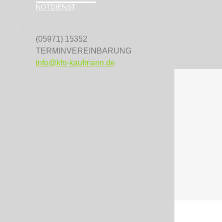
NOTDIENST
(05971) 15352
TERMINVEREINBARUNG
info@kfo-kaufmann.de