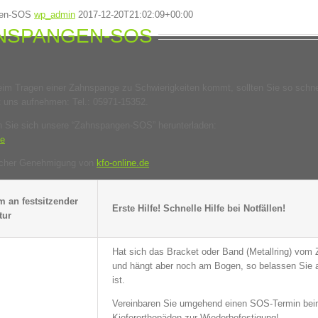
gen-SOS
wp_admin
2017-12-20T21:02:09+00:00
NSPANGEN-SOS
im Tragen einer Zahnspange zu Schwierigkeiten kommt, sollten Sie so schne
t uns aufnehmen: Tel.: 05971-15352.
n Sie sich unsere “Zahnspangen-SOS” herunterladen:
le
licher Genehmigung von
kfo-online.de
m an festsitzender
Erste Hilfe! Schnelle Hilfe bei Notfällen!
tur
Hat sich das Bracket oder Band (Metallring) vom 
und hängt aber noch am Bogen, so belassen Sie a
ist.
Vereinbaren Sie umgehend einen SOS-Termin be
Kieferorthopäden zur Wiederbefestigung!